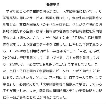
発表要旨
学習形態ごとの学生像を明らかにし，大学図書館において，より
学習実態に即したサービスの展開を目指して，大学生の学習実態を
調査した。東京外国語大学の全学生を対象に，学生が学習場所の選
択時に優先する空間・設備・情報源の各要素と学習時間数を質問紙
調査により調べた。さらに，学生29名を対象に3日間の生活時間調
査を実施し，より詳細なデータを収集した。回答した学部学生のう
ち，1)62%は最も利用時間が多い学習場所として「自宅」をあげ，
2)42%は，空間要素として「集中できる」ことを最も重視してお
り，3)59%は，「必要な場合を除いて1人」で学習していた。ま
た，土日・平日を問わず学習時間のピークの一つが21時から23時
にあり，これらから，学生は，基本的には「自宅で一人で集中して
学習」し，必要に応じて「大学図書館等で複数人で学習」している
実態が示された。また，図書館の開館時間と学生の学習時間との間
に不一致があることなどが明らかになった。