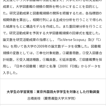
成果と，大学図書館の規模の関係を明らかにすることを目的とし
た。研究活動成果と図書館規模の関係を把握するため，各指標間の
相関係数を算出し，相関行列による主成分分析を行うことで得られ
た結果をもとに構造モデルを作成した。また重回帰分析を行うこと
で，研究活動成果を予測する大学図書館規模の回帰式を推定した。
論文数を研究活動成果の指標とし，『SciVerse Scopus』及び『Ci
Nii』を用いて各大学の2009年の論文数データを収集した。図書館
規模の変数としては，①奉仕対象総数，②蔵書冊数，③受入図書合
計総数，④受入雑誌種数，⑤職員数，⑥延床面積，⑦図書館費を採
用し，『日本の図書館：統計と名簿（2009）FD版』からデータを
入手した。
大学生の学習実態：東京外国語大学学生を対象とした行動調査
古橋英枝 （慶應義塾大学大学院）