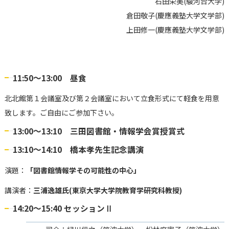
石田栄美(駿河台大学)
倉田敬子(慶應義塾大学文学部)
上田修一(慶應義塾大学文学部)
11:50～13:00 昼食
北北館第１会議室及び第２会議室において立食形式にて軽食を用意
致します。ご自由にご参加下さい。
13:00～13:10 三田図書館・情報学会賞授賞式
13:10～14:10 橋本孝先生記念講演
演題：
「図書館情報学その可能性の中心」
講演者：
三浦逸雄氏(東京大学大学院教育学研究科教授)
14:20～15:40 セッションⅡ