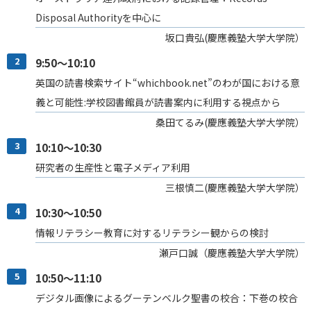
Disposal Authorityを中心に
坂口貴弘(慶應義塾大学大学院）
2
9:50～10:10
英国の読書検索サイト“whichbook.net”のわが国における意
義と可能性:学校図書館員が読書案内に利用する視点から
桑田てるみ(慶應義塾大学大学院）
3
10:10～10:30
研究者の生産性と電子メディア利用
三根慎二(慶應義塾大学大学院）
4
10:30～10:50
情報リテラシー教育に対するリテラシー観からの検討
瀬戸口誠（慶應義塾大学大学院）
5
10:50～11:10
デジタル画像によるグーテンベルク聖書の校合：下巻の校合