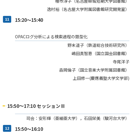
種市淳子（名古屋柳城短期大学図書館）
逸村裕（名古屋大学附属図書館研究開発室）
11
15:20～15:40
OPACログ分析による検索過程の類型化
野末道子（鉄道総合技術研究所）
嶋田真智恵（国立国会図書館）
寺尾洋子
森岡倫子（国立音楽大学附属図書館）
上田修一(慶應義塾大学文学部)
15:50～17:10 セッションⅢ
司会：安形輝（亜細亜大学），石田栄美（駿河台大学）
12
15:50～16:10