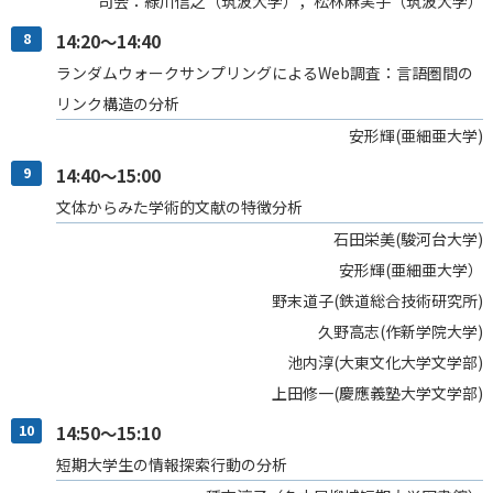
司会：緑川信之（筑波大学），松林麻実子（筑波大学）
8
14:20～14:40
ランダムウォークサンプリングによるWeb調査：言語圏間の
リンク構造の分析
安形輝(亜細亜大学)
9
14:40～15:00
文体からみた学術的文献の特徴分析
石田栄美(駿河台大学)
安形輝(亜細亜大学）
野末道子(鉄道総合技術研究所)
久野高志(作新学院大学)
池内淳(大東文化大学文学部)
上田修一(慶應義塾大学文学部)
10
14:50～15:10
短期大学生の情報探索行動の分析