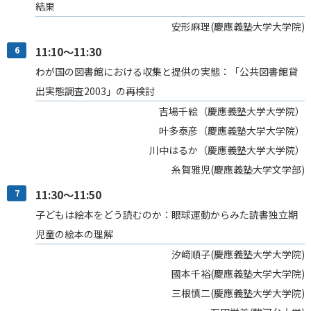
結果
安形麻理(慶應義塾大学大学院)
6
11:10～11:30
わが国の図書館における収集と提供の実態：「公共図書館貸
出実態調査2003」の再検討
吉場千絵（慶應義塾大学大学院）
叶多泰彦（慶應義塾大学大学院）
川中はるか（慶應義塾大学大学院）
糸賀雅児(慶應義塾大学文学部)
7
11:30～11:50
子どもは絵本をどう読むのか：眼球運動からみた読書独立期
児童の絵本の理解
汐﨑順子(慶應義塾大学大学院)
國本千裕(慶應義塾大学大学院)
三根慎二(慶應義塾大学大学院)